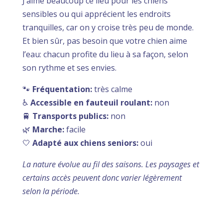
J’aime beaucoup ce lieu pour les chiens
sensibles ou qui apprécient les endroits
tranquilles, car on y croise très peu de monde.
Et bien sûr, pas besoin que votre chien aime
l’eau: chacun profite du lieu à sa façon, selon
son rythme et ses envies.
🐾
Fréquentation:
très calme
♿
Accessible en fauteuil roulant:
non
🚆
Transports publics:
non
🌿
Marche:
facile
🤍
Adapté aux chiens seniors:
oui
La nature évolue au fil des saisons. Les paysages et
certains accès peuvent donc varier légèrement
selon la période.